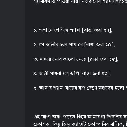
শ্যামাসঙ্গীত পাওয়া যায়। নজরুলের শ্যামাসঙ্গ
১. শ্মশানে জাগিছে শ্যামা [রাঙা জবা ৫৭],
২. যে কালীর চরণ পায় রে [রাঙা জবা ৯১],
৩. নাচরে মোর কালো মেয়ে [রাঙা জবা ১৫],
৪. কালী সাধনা মন্ত্র জপি [রাঙা জবা ৪৩],
৫. আমার শ্যামা মায়ের রূপ দেখে মহাদেব হলো
এই ‘রাঙা জবা’ পড়তে গিয়ে আমার গা শিরশির 
প্রকাশক, কিছু হিন্দু ক্যাসেট কোম্পানির মালিক,