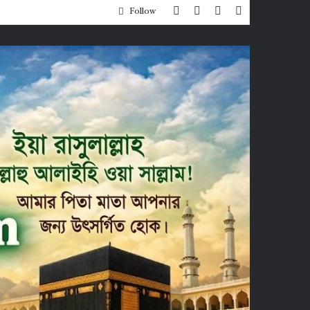
Random
Sidebar
Switch
Search
Follow
Article
skin
for