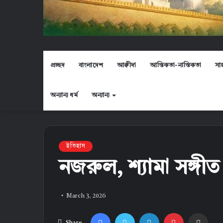
প্রচ্ছদ
বাংলাদেশ
আক্বীদা
আস্তিকতা-নাস্তিকতা
সা
অন্যান্য ধর্ম
অন্যান্য
ইতিহাস
নজরুল, শ্যামা সঙ্গ
March 3, 2026
Facebook
Twitter
LinkedIn
Pinterest
Share via Email