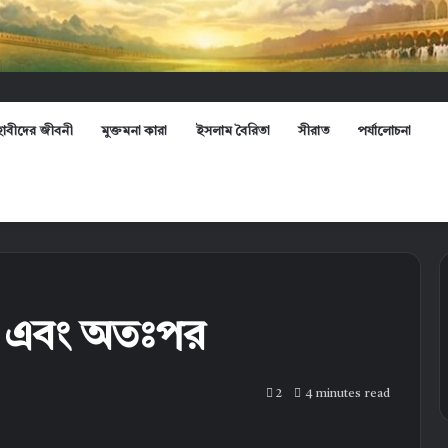
হাবীদের জীবনী
মুক্তমনা কারা
ইসলাম বৈরিতা
সীরাত
পর্যালোচনা
ীত এবং অতঃপর
2
4 minutes read