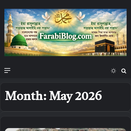
Menu
Switch
S
skin
fo
Month:
May 2026