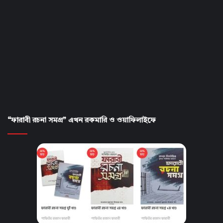
“ফারাবী রচনা সমগ্র” এখন রকমারি ও ওয়াফিলাইফে